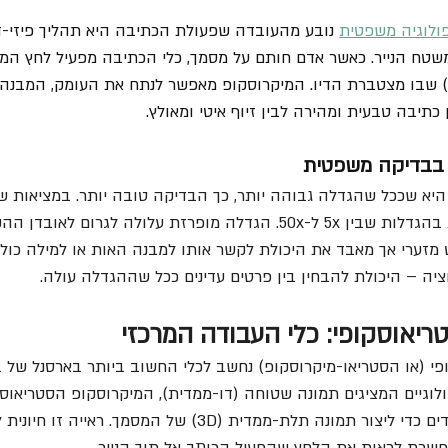
ולוגיה משפטית
 נובע מהעובדה שפעולת הכתיבה היא תהליך פיזי-ד
טח הנייר. כאשר אדם חותם על מסמך, כלי הכתיבה מפעיל לחץ המע
הנייר ויוצר חריץ (Furrow) שבו מצטברת הדיו. המיקרוסקופ מאפשר לנתח את העומק, המ
 כתיבה טבעית ומהירה לבין זיוף איטי ומאולץ.  
 בבדיקה משפטית
א שככל שהגדלה גבוהה יותר, כך הבדיקה טובה יותר. במציאות ש
זערי אך מאבד את היכולת לקשר אותו למבנה האות או למילה כולה.
יה – היכולת להבחין בין פרטים עדינים ככל שההגדלה עולה. 
יאוסקופי: כלי העבודה המרכזי
י (או הסטריאו-מיקרוסקופ) נחשב לכלי החשוב ביותר בארסנל של ב
ולוגיים המציגים תמונה שטוחה (דו-ממדית), המיקרוסקופ הסטריאו
בשני נתיבים אופטיים נפרדים כדי ליצור תמונה תלת-ממדית (3D) של המ