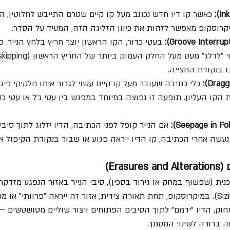
 כאשר קו דיו חדש נכתב מעל קו קיים שטרם התייבש לחלוטין, הדי
קרוסקופ מאפשר לזהות את כיוון הזליגה הזה, המעיד על הסדר.  
 בעטי כדור, הקו הראשון יוצר חריץ בלחץ הנייר. 
 בנקודת החצייה.  
 כלי כתיבה שעובר מעל קו קיים עשוי לגרור איתו חלקיקי פיג
ת הקו העליון. תופעה זו נפוצה במיוחד במפגש בין עטי ג'ל או עטי כ
 אם הנייר קופל לפני הכתיבה, הדיו יזלוג לתוך סיבי
נעשה אחרי הכתיבה, קו הדיו ייראה פגוע או שבור בנקודת הקיפול אך
Era)
ת (שפשוף במחק או גירוד בסכין), סיבי הנייר באזור הנפגע מזדקר
הברק המקורי שלהם (Sizing). במיקרוסקופ, תחת תאורה צידית, אזור זה ייראה "פרוותי"
חוק, הדיו "ידמם" לתוך הסיבים הפתוחים ויצור שוליים מטושטשים –