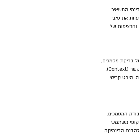
ינמי המשאיר 
וות את סיבי 
בנה והרציפות של 
ל בדיקת מסמכים, 
מרבית העבודה מתבצעת בהגדלות שבין 5x ל-50x. הגדלה מופרזת עלולה לגרום לאובדן ההקשר (Context), 
 היבט קריטי 
ודק המסמכים. 
סקופי משתמש 
סמך. ראייה זו חיונית להבנת הדינמיקה 