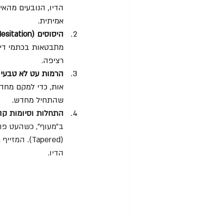
הדיו, הנובעים מהאי
אמיתית.  
היסוסים (Hesitation):
רציפה.  
הרמות עט לא טבעיות ( Lifts
אות, כדי למקם מחדש
שהתחיל מחדש.  
התחלות וסיומות קהות (tarts and Stops
ב"מעוף", כשהעט פוג
(Tapered).
הדיו.