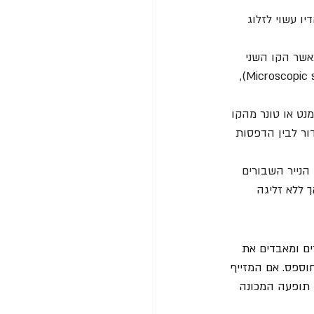
ו עשוי לזלוג 
כאשר הקו השני 
חוצה אותו, הוא עשוי "לדלג" מעט מעל החלק העמוק ביותר של החריץ הראשון (Microscopic skipping), 
מנט או טונר מהקו 
דור לבין הדפסות 
 הנייר השבורים 
 ללא זליגה 
ים ומאבדים את 
 או מחוספס. אם המזייף 
 תופעה המכונה 