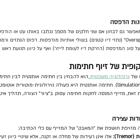
ונות הדפסה
פשר גם לבחון אם שני חלקים של מסמך נכתבו באותו עט או הודפסו
לדוגמה, ניתן לזהות "Overspray" (נתזי דיו קטנים) בשולי אותיות מודפסות. דפוס הנתז
על סוג המדפסת (הזרקת דיו לעומת לייזר) ואף על כיוון תנועת ראש
ופית של זיוף חתימות
 של 
גרפולוגיה משפטית
הוא להבחין בין חתימה אותנטית לבין חתימ
בשיטת החיקוי החופשי (Simulation). חתימה אותנטית היא פעולה נוירולוגית-מוטורי
 זאת, מזייף המנסה לחקות חתימה עסוק ב"ציור" הצורה, תהליך איטי
ודות עצירה
 מזויפת חושפת את "המאבק" של המזייף עם כלי הכתיבה:
Tr):
 אלו אינן רעידות של מחלה או זקנה, אלא שינויי כיוון זעי