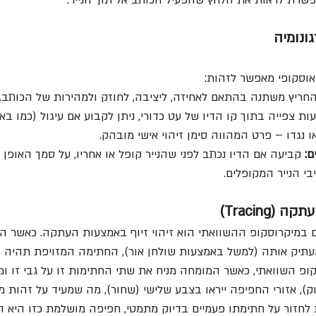
שרת לראות את הלחץ שהפעיל הכותב אל תוך הנייר.  
ונומיה
וסקופי מאפשר לזהות:
חריץ משתנה בהתאם לאחיזה, ליציבה, לחוזק ולמהירות של הכותב. 
ו נגדו – פרט המהווה סימן זיהוי אישי מובהק.  
ם:
 קביעה אם הדיו נכתב לפני שהנייר קופל או אחריו, על סמך האופן 
י הנייר המקופלים.  
(Tracing)
 במיקרוסקופ ההשוואתי הוא זיהוי זיוף באמצעות העתקה. כאשר ה
תיק אותה (למשל באמצעות שולחן אור), החתימה המזויפת תהיה ז
ופ השוואתי, כאשר המומחה מניח את שתי החתימות זו על גבי זו ו
וק), אזורי החפיפה ייראו בצבע שלישי (שחור), מה שמעיד על זהות מו
ת לחזור על חתימתו פעמיים בדיוק מתמטי, חפיפה מושלמת כזו היא 