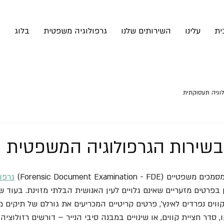
ית
עלינו
השירותים שלנו
גרפולוגיה משפטית
בלוג
ה
לוגיה תעסוקתית
בשירות הגרפולוגיה המשפטית
Forensic Document Examination) 
גרפו
בפרטים מזעריים שאינם גלויים לעין האנושית הבלתי מזוינת. בעוד 
וגלת להבחין בכ-250 קווים נפרדים לאינץ', פרטים קריטיים המכריעים את גורלם של תיק
 סדר חציית קווים, או שינויים במבנה סיבי הנייר – דורשים רזולוצי