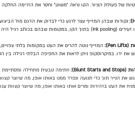
טיות של פעולת הציור. הקו נראה "משונן" וחסר את הזרימה החלקה 
 נקודות שבהן המזייף עצר לרגע כדי לבדוק את הדגם מול הביצוע. 
מתבטאות בכתמי דיו זעירים (Ink pooling) בתוך הקו, במקומות שבהם בכותב
Pen):
 המזייף נוטה להרים את העט במקומות בלתי צפויים,
 את ידו. במיקרוסקופ ניתן לראות את החפיפה הבלתי רגילה בין ה
Blunt S):
 חתימה טבעית מתחילה ומסתיימת ב
ש את הנייר תוך כדי תנועה ונפרד ממנו באותו אופן, מה שיוצר קצוו
 המזייף מניח את העט בזהירות ומרים אותו באותו אופן, מה שיוצר קצוות עג