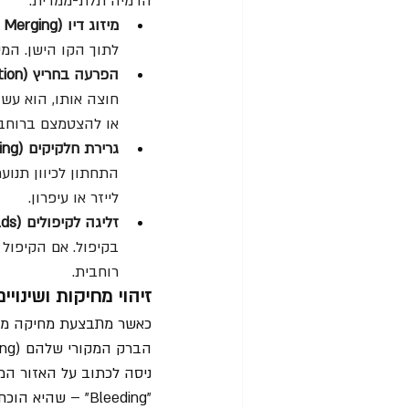
הדמיה תלת-ממדית.  
מיזוג דיו (Ink Merging):
לתוך הקו הישן. המי
הפרעה בחריץ (Groove Interruption):
או להצטמצם ברוחבו
גרירת חלקיקים (Dragging):
התחתון לכיוון תנוע
לייזר או עיפרון.  
זליגה לקיפולים (Seepage in Folds):
בקיפול. אם הקיפול 
רוחבית.
זיהוי מחיקות ושינויים (sures and Alterations
כאשר מתבצעת מחיקה מכני
ניסה לכתוב על האזור המ
"Bleeding" – שהיא הוכחה ברורה לשינוי המסמך.  