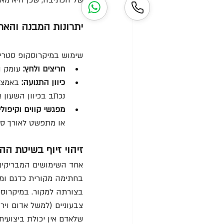
של הכתיבה, שכן היא מאפ
יתרונות המבנה והארג
שימוש במיקרוסקופ סטריא
חריצים ולחץ:
 עומק ה
כיוון התנועה:
נכתב בכיוון השעון א
מפגשי קווים וקיפולי
או מתפשט לאורך סיב
זיהוי זיוף בשיטת ההעתקה 
אחד השימושים המבריקים
בחתימה מקורית כדגם ומע
בצורתה למקור. במיקרוסק
צבעוניים (למשל אדום ויר
שלאדם אין יכולת ביצועי