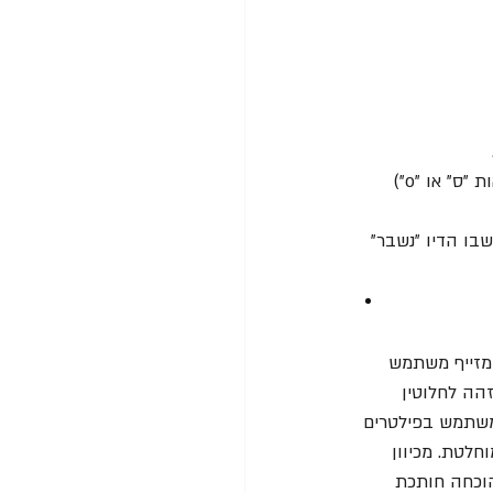
 
 באמצעות צפייה בתוך קו הדיו של עט כדורי, ניתן לקבוע אם עיגול (כמו באות "ס" או "o") 
שבו הדיו "נשבר" 
מזייף משתמש 
הה לחלוטין 
משתמש בפילטרים 
חלטת. מכיוון 
הוכחה חותכת 