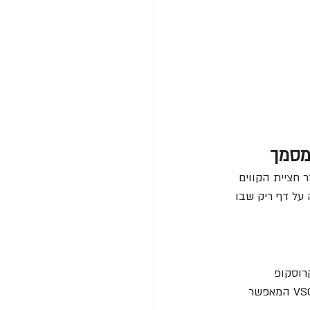
חציית הקווים 
 על דף ריק שבו 
רוסקופ 
הסטריאוסקופי הוא הכלי הראשוני, אך לעיתים יש צורך באמצעים מתקדמים יותר כמו ה-VSC8000 המאפשר 