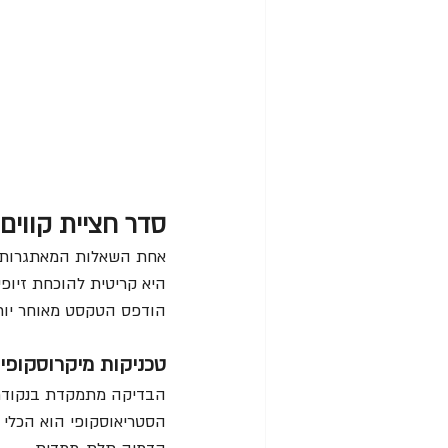
סדר חציית קווים (Sequence of Strokes): הכרונולוגיה של ה
אחת השאלות המאתגרות בי
היא קריטית להוכחת זיופי
הודפס הטקסט מאוחר יותר
טכניקות מיקרוסקופיו
הבדיקה מתמקדת בנקודת ה